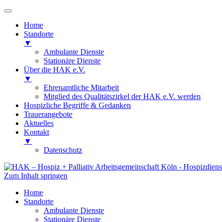
Home
Standorte
▼
Ambulante Dienste
Stationäre Dienste
Über die HAK e.V.
▼
Ehrenamtliche Mitarbeit
Mitglied des Qualitätszirkel der HAK e.V. werden
Hospizliche Begriffe & Gedanken
Trauerangebote
Aktuelles
Kontakt
▼
Datenschutz
Zum Inhalt springen
HAK – Hospiz + Palliativ Arbeitsgemeinsc
Hospizdienste Köln: ambulante + stationär
Home
Standorte
Ambulante Dienste
Stationäre Dienste