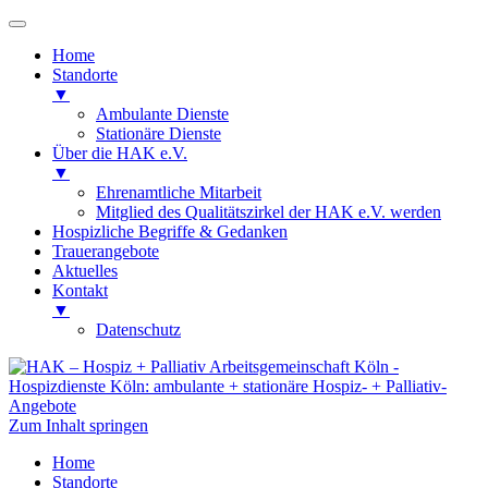
Home
Standorte
▼
Ambulante Dienste
Stationäre Dienste
Über die HAK e.V.
▼
Ehrenamtliche Mitarbeit
Mitglied des Qualitätszirkel der HAK e.V. werden
Hospizliche Begriffe & Gedanken
Trauerangebote
Aktuelles
Kontakt
▼
Datenschutz
HAK – Hospiz + Palliativ
Hospizdienste Köln: ambulante +
Arbeitsgemeinschaft Köln
stationäre Hospiz- + Palliativ-Angebote
Zum Inhalt springen
Home
Standorte